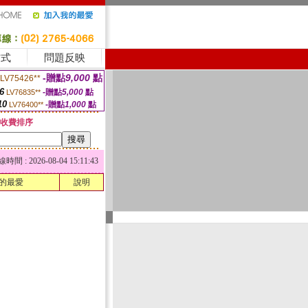
方式
問題反映
-贈點
9,000
點
LV75426**
6
-贈點
5,000
點
LV76835**
10
-贈點
1,000
點
LV76400**
收費排序
 : 2026-08-04 15:11:43
的最愛
說明