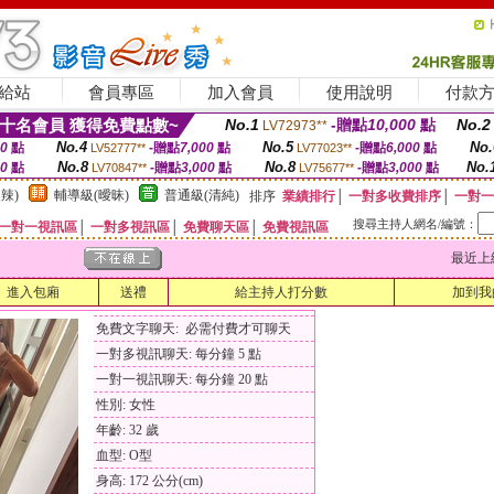
給站
會員專區
加入會員
使用說明
付款
十名會員 獲得免費點數~
No.1
-贈點
10,000
點
No.2
LV72973**
No.4
No.5
No.
00
點
-贈點
7,000
點
-贈點
6,000
點
LV52777**
LV77023**
No.8
No.8
No.
00
點
-贈點
3,000
點
-贈點
3,000
點
LV70847**
LV75677**
辣)
輔導級(曖昧)
普通級(清純)
排序
業績排行
│
一對多收費排序
│
一對一
搜尋主持人網名/編號：
一對一視訊區
│
一對多視訊區
│
免費聊天區
│
免費視訊區
最近上線時間
進入包廂
送禮
給主持人打分數
加到我
免費文字聊天: 必需付費才可聊天
一對多視訊聊天: 每分鐘 5 點
一對一視訊聊天: 每分鐘 20 點
性別: 女性
年齡: 32 歲
血型: O型
身高: 172 公分(cm)