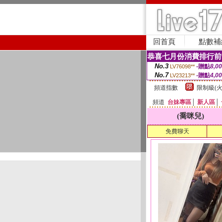
回首頁
點數補
恭喜七月份消費排行前
No.3
-贈點
8,0
LV76098**
No.7
-贈點
4,0
LV23213**
頻道指數
限制級(火
頻道
台妹專區
│
新人區
│
(喬咪兒)
免費聊天