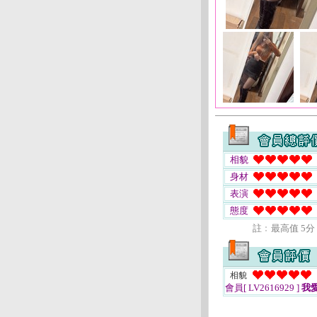
相貌
身材
表演
態度
註﹕最高值 5分
相貌
會員[ LV2616929 ]
我