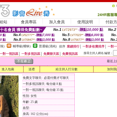
給站
會員專區
加入會員
使用說明
付款
十名會員 獲得免費點數~
No.1
-贈點
10,000
點
No.2
LV72973**
No.4
No.5
No.
00
點
-贈點
7,000
點
-贈點
6,000
點
LV52777**
LV77023**
No.8
No.8
No.
00
點
-贈點
3,000
點
-贈點
3,000
點
LV70847**
LV75677**
辣)
輔導級(曖昧)
普通級(清純)
排序
業績排行
│
一對多收費排序
│
一對一
搜尋主持人網名/編號：
一對一視訊區
│
一對多視訊區
│
免費聊天區
│
免費視訊區
最近上線時間
進入包廂
送禮
給主持人打分數
加到我
免費文字聊天: 必需付費才可聊天
一對多視訊聊天: 每分鐘 8 點
一對一視訊聊天: 每分鐘 35 點
性別: 女性
年齡: 25 歲
血型:
身高: 162 公分(cm)