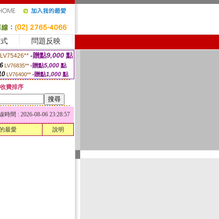
方式
問題反映
-贈點
9,000
點
LV75426**
6
-贈點
5,000
點
LV76835**
10
-贈點
1,000
點
LV76400**
收費排序
 : 2026-08-06 23:28:57
的最愛
說明