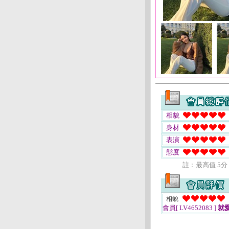
相貌
身材
表演
態度
註﹕最高值 5分
相貌
會員[ LV4652083 ]
就